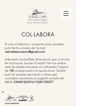
ASSOCIACIÓ D'AMICS
DE LA VALL DE CABOET
COL·LABORA
Si vols col·laborar o contactar amb nosaltres,
pots fer-ho a través de l’e-mail:
caboetassociacio@gmail.com
Adjuntem una butlleta d’inscripció que, si et vols
fer soci/sòcia, hauràs d’omplir i fer-nos arribar
amb les dades bancàries on cobraríem l’import
de
15€
corresponent a la quota anual. També
pots fer aquesta aportació o altres que
consideris oportunes al següent compte del
BBVA:
ES9401823916110201700377