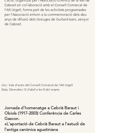
L’acte, organitzat per l’Associació d’Amics de la Vall de
Caboet en col·laboració amb el Consell Comarcal de
l’Alt Urgell, forma part de les activitats programades
per l’Associació entorn a la commemoració dels deu
anys de difusió dels Greuges de Guitard Isarn, senyor
de Caboet.
Lloc: Sala d’actes del Consell Comarcal de l’Alt Urgell.
Data: Divendres 12 d’abril a les 8 del vespre.
Jornada d'homenatge a Cebrià Baraut i
Obiols
(1917-2003)
Conferència de Carles
Gascon.
«L'aportació de Cebrià Baraut a l'estudi de
l'antiga canònica agustiniana